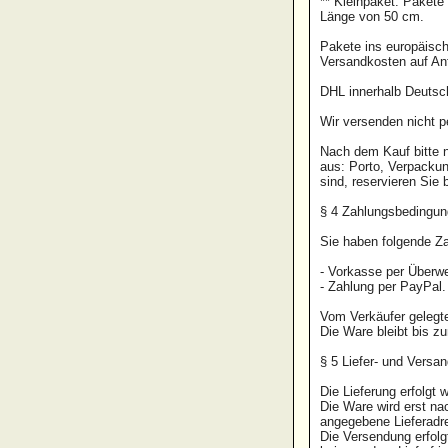
** Kleinpaket: Paket
Länge von 50 cm.
Pakete ins europäisc
Versandkosten auf A
DHL innerhalb Deutsch
Wir versenden nicht
Nach dem Kauf bitte 
aus: Porto, Verpacku
sind, reservieren Sie b
§ 4 Zahlungsbeding
Sie haben folgende Z
- Vorkasse per Über
- Zahlung per PayPal.
Vom Verkäufer gelegte
Die Ware bleibt bis z
§ 5 Liefer- und Vers
Die Lieferung erfolgt 
Die Ware wird erst na
angegebene Lieferadr
Die Versendung erfolg