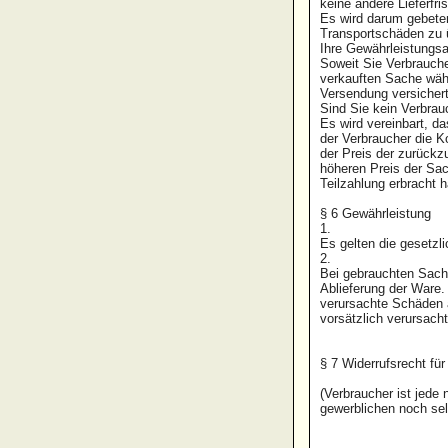
keine andere Lieferfri
Es wird darum gebeten
Transportschäden zu 
Ihre Gewährleistungs
Soweit Sie Verbrauche
verkauften Sache währ
Versendung versichert
Sind Sie kein Verbrau
Es wird vereinbart, d
der Verbraucher die K
der Preis der zurückz
höheren Preis der Sac
Teilzahlung erbracht 
§ 6 Gewährleistung
1.
Es gelten die gesetzl
2.
Bei gebrauchten Sache
Ablieferung der Ware. 
verursachte Schäden a
vorsätzlich verursac
§ 7 Widerrufsrecht fü
(Verbraucher ist jede
gewerblichen noch se