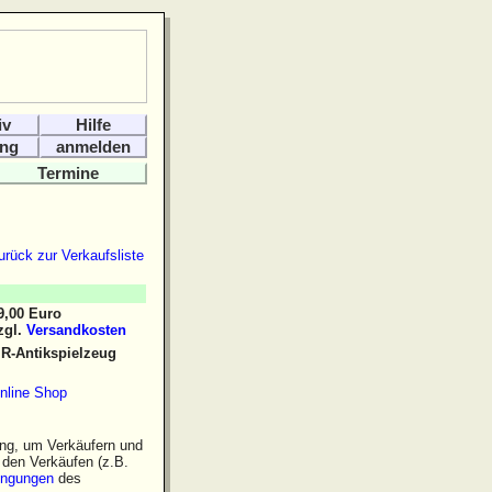
iv
Hilfe
ng
anmelden
Termine
urück zur Verkaufsliste
9,00 Euro
zgl.
Versandkosten
R-Antikspielzeug
nline Shop
gung, um Verkäufern und
den Verkäufen (z.B.
ingungen
des