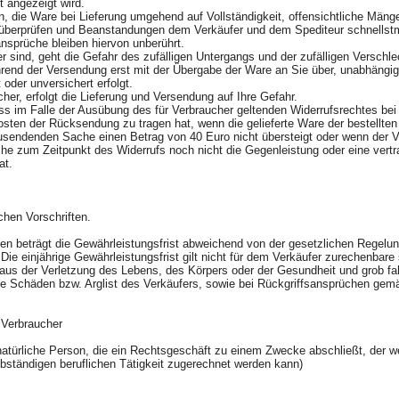
st angezeigt wird.
, die Ware bei Lieferung umgehend auf Vollständigkeit, offensichtliche Mäng
überprüfen und Beanstandungen dem Verkäufer und dem Spediteur schnellstmö
ansprüche bleiben hiervon unberührt.
r sind, geht die Gefahr des zufälligen Untergangs und der zufälligen Verschle
end der Versendung erst mit der Übergabe der Ware an Sie über, unabhängig
 oder unversichert erfolgt.
cher, erfolgt die Lieferung und Versendung auf Ihre Gefahr.
ass im Falle der Ausübung des für Verbraucher geltenden Widerrufsrechtes be
osten der Rücksendung zu tragen hat, wenn die gelieferte Ware der bestellten
usendenden Sache einen Betrag von 40 Euro nicht übersteigt oder wenn der V
he zum Zeitpunkt des Widerrufs noch nicht die Gegenleistung oder eine vertra
hat.
ichen Vorschriften.
n beträgt die Gewährleistungsfrist abweichend von der gesetzlichen Regelun
Die einjährige Gewährleistungsfrist gilt nicht für dem Verkäufer zurechenbare
us der Verletzung des Lebens, des Körpers oder der Gesundheit und grob fah
hte Schäden bzw. Arglist des Verkäufers, sowie bei Rückgriffsansprüchen ge
r Verbraucher
 natürliche Person, die ein Rechtsgeschäft zu einem Zwecke abschließt, der we
lbständigen beruflichen Tätigkeit zugerechnet werden kann)