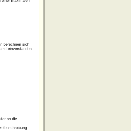
 einer maximalen
en berechnen sich
amit einverstanden
fer an die
ikelbeschreibung