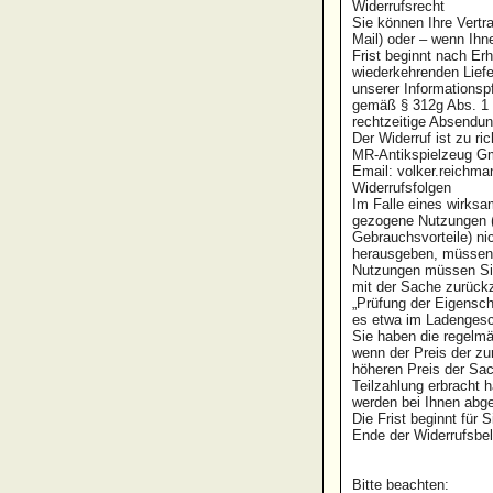
Widerrufsrecht
Sie können Ihre Vertr
Mail) oder – wenn Ihn
Frist beginnt nach Er
wiederkehrenden Liefer
unserer Informationsp
gemäß § 312g Abs. 1 
rechtzeitige Absendu
Der Widerruf ist zu r
MR-Antikspielzeug G
Email: volker.reichm
Widerrufsfolgen
Im Falle eines wirksa
gezogene Nutzungen (
Gebrauchsvorteile) ni
herausgeben, müssen S
Nutzungen müssen Sie
mit der Sache zurückz
„Prüfung der Eigensch
es etwa im Ladengesc
Sie haben die regelmä
wenn der Preis der z
höheren Preis der Sac
Teilzahlung erbracht 
werden bei Ihnen abge
Die Frist beginnt für
Ende der Widerrufsb
Bitte beachten: