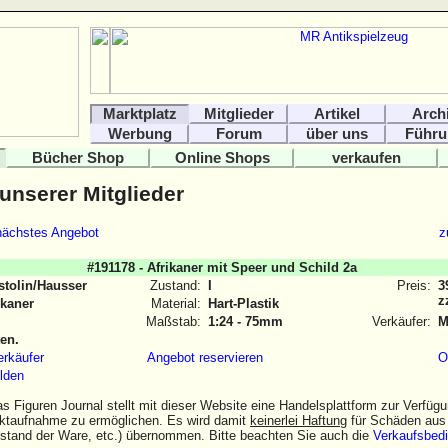
Marktplatz
Mitglieder
Artikel
Arch
Werbung
Forum
über uns
Führu
Bücher Shop
Online Shops
verkaufen
 unserer Mitglieder
nächstes Angebot
z
#191178 - Afrikaner mit Speer und Schild 2a
stolin/Hausser
Zustand:
I
Preis:
3
z
ikaner
Material:
Hart-Plastik
Maßstab:
1:24 - 75mm
Verkäufer:
M
ten.
erkäufer
Angebot reservieren
O
lden
as Figuren Journal stellt mit dieser Website eine Handelsplattform zur Verfü
aktaufnahme zu ermöglichen. Es wird damit
keinerlei Haftung
für Schäden aus 
stand der Ware, etc.) übernommen. Bitte beachten Sie auch die
Verkaufsbed