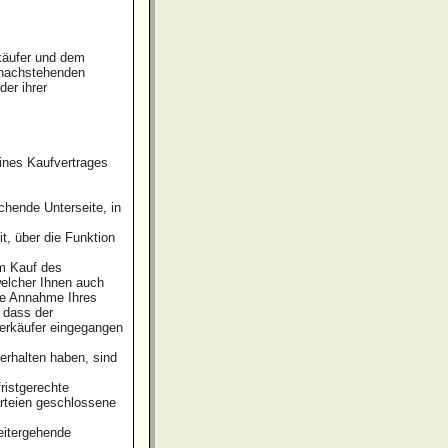
käufer und dem
r nachstehenden
er ihrer
ines Kaufvertrages
chende Unterseite, in
, über die Funktion
um Kauf des
welcher Ihnen auch
die Annahme Ihres
 dass der
Verkäufer eingegangen
erhalten haben, sind
ristgerechte
arteien geschlossene
eitergehende