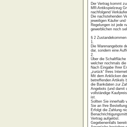
Der Vertrag kommt zu
MR-Antikspielzeug G
nachfolgend Verkäuf
Die nachstehenden Ve
jeweiligen Käufer und
Regelungen ist jede n
gewerblichen noch se
§ 2 Zustandekommen
1.
Die Warenangebote des
dar, sondern eine Auf
2.
Über die Schaltfläche 
welcher nochmals die
Nach Eingabe Ihrer Em
„zurück“ Ihres Inter
Mit dem Anklicken der
betreffenden Artikels
die Bankdaten zur Zah
Angebots (und damit d
vollständige Kaufprei
ist.
Sollten Sie innerhalb
Sie an Ihre Bestellu
Erfolgt die Zahlung ni
Benachrichtigungsmitt
Vertrag aufgelöst.
Gegebenenfalls bereit
Ansprüche bestehen 