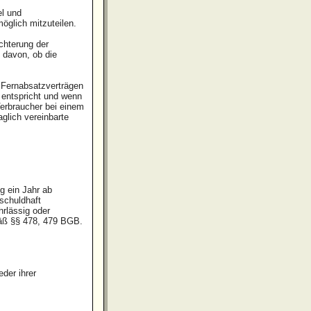
el und
glich mitzuteilen.
chterung der
 davon, ob die
i Fernabsatzverträgen
 entspricht und wenn
erbraucher bei einem
glich vereinbarte
g ein Jahr ab
 schuldhaft
rlässig oder
mäß §§ 478, 479 BGB.
der ihrer