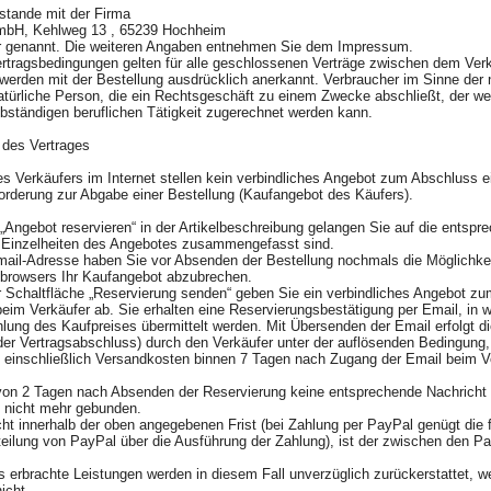
stande mit der Firma
mbH, Kehlweg 13 , 65239 Hochheim
er genannt. Die weiteren Angaben entnehmen Sie dem Impressum.
rtragsbedingungen gelten für alle geschlossenen Verträge zwischen dem Ver
 werden mit der Bestellung ausdrücklich anerkannt. Verbraucher im Sinne de
atürliche Person, die ein Rechtsgeschäft zu einem Zwecke abschließt, der wed
lbständigen beruflichen Tätigkeit zugerechnet werden kann.
 des Vertrages
 Verkäufers im Internet stellen kein verbindliches Angebot zum Abschluss e
forderung zur Abgabe einer Bestellung (Kaufangebot des Käufers).
„Angebot reservieren“ in der Artikelbeschreibung gelangen Sie auf die entspre
 Einzelheiten des Angebotes zusammengefasst sind.
ail-Adresse haben Sie vor Absenden der Bestellung nochmals die Möglichkeit
netbrowsers Ihr Kaufangebot abzubrechen.
 Schaltfläche „Reservierung senden“ geben Sie ein verbindliches Angebot z
 beim Verkäufer ab. Sie erhalten eine Reservierungsbestätigung per Email, in 
lung des Kaufpreises übermittelt werden. Mit Übersenden der Email erfolgt 
er Vertragsabschluss) durch den Verkäufer unter der auflösenden Bedingung,
s einschließlich Versandkosten binnen 7 Tagen nach Zugang der Email beim 
 von 2 Tagen nach Absenden der Reservierung keine entsprechende Nachricht 
ng nicht mehr gebunden.
cht innerhalb der oben angegebenen Frist (bei Zahlung per PayPal genügt die f
eilung von PayPal über die Ausführung der Zahlung), ist der zwischen den P
s erbrachte Leistungen werden in diesem Fall unverzüglich zurückerstattet, w
nicht.