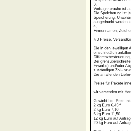
3.
Vertragssprache ist a
Die Speicherung ist je
Speicherung. Unabhäng
ausgedruckt werden 
4.
Firmennamen,-Zeichen
§ 3 Preise, Versand
Die in den jeweiligen 
einschließlich anfall
Differenzbesteuerung
Bei grenzüberschreite
Erwerbs) und/oder Abg
zuständigen Zoll- bz
Die anfallenden Liefe
Preise für Pakete inn
wir versenden mit H
Gewicht bis: Preis in
2 kg Euro 6,45**
2 kg Euro 7,10
6 kg Euro 11,50
12 kg Euro auf Anfr
20 kg Euro auf Anfr