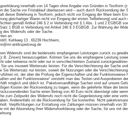
agserklärung innerhalb von 14 Tagen ohne Angabe von Gründen in Textform (z.
en die Sache vor Fristablauf überlassen wird – auch durch Rücksendung der S
halt dieser Belehrung in Textform, jedoch nicht vor Eingang der Ware beim Em
ung gleichartiger Waren nicht vor Eingang der ersten Teillieferung) und auch n
flichten gemäß Artikel 246 § 2 in Verbindung mit § 1 Abs. 1 und 2 EGBGB sow
Satz 1 BGB in Verbindung mit Artikel 246 § 3 EGBGB. Zur Wahrung der Widerr
ng des Widerrufs oder der Sache.
ichten an:
mbH, Kehlweg 13 , 65239 Hochheim,
ann@mr-antikspielzeug.de
men Widerrufs sind die beiderseits empfangenen Leistungen zurück zu gewäh
z.B. Zinsen) herauszugeben. Können Sie uns die empfangene Leistung sowi
cht oder teilweise nicht oder nur in verschlechtertem Zustand zurückgewähre
ie uns insoweit Wertersatz leisten. Für die Verschlechterung der Sache un
 Sie Wertersatz nur leisten, soweit die Nutzungen oder die Verschlechterun
uführen ist, der über die Prüfung der Eigenschaften und der Funktionsweise 
aften und der Funktionsweise“ versteht man das Testen und Ausprobieren der
häft möglich und üblich ist. Paketversandfähige Sachen sind auf unsere Gef
ßigen Kosten der Rücksendung zu tragen, wenn die gelieferte Ware der bestel
urückzusendenden Sache einen Betrag von 40 Euro nicht übersteigt oder wenn
he zum Zeitpunkt des Widerrufs noch nicht die Gegenleistung oder eine vertra
haben. Anderenfalls ist die Rücksendung für Sie kostenfrei. Nicht paketversa
holt. Verpflichtungen zur Erstattung von Zahlungen müssen innerhalb von 30 
 Sie mit der Absendung Ihrer Widerrufserklärung oder der Sache, für uns mit 
elehrung