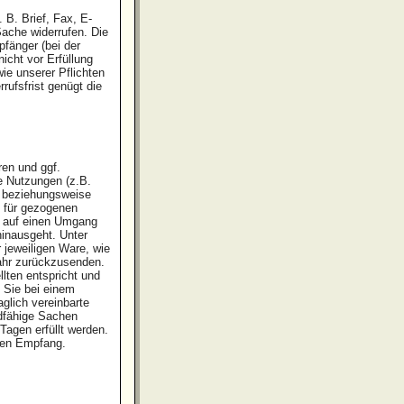
 B. Brief, Fax, E-
ache widerrufen. Die
pfänger (bei der
icht vor Erfüllung
ie unserer Pflichten
ufsfrist genügt die
ren und ggf.
e Nutzungen (z.B.
n beziehungsweise
d für gezogenen
g auf einen Umgang
hinausgeht. Unter
 jeweiligen Ware, wie
ahr zurückzusenden.
lten entspricht und
 Sie bei einem
glich vereinbarte
ndfähige Sachen
Tagen erfüllt werden.
deren Empfang.