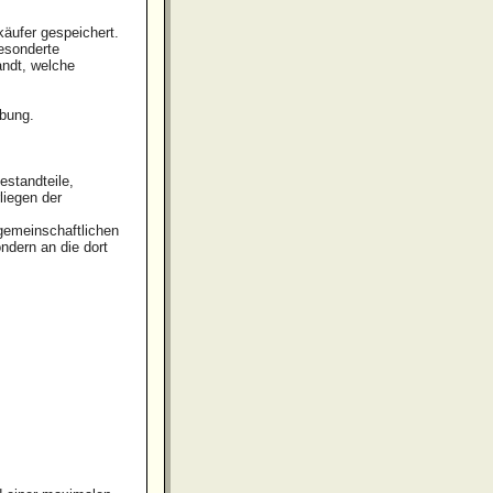
käufer gespeichert.
gesonderte
andt, welche
ibung.
estandteile,
liegen der
rgemeinschaftlichen
ndern an die dort