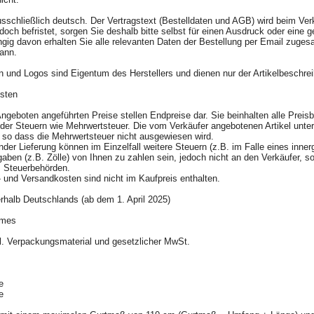
usschließlich deutsch. Der Vertragstext (Bestelldaten und AGB) wird beim Ver
doch befristet, sorgen Sie deshalb bitte selbst für einen Ausdruck oder eine 
ig davon erhalten Sie alle relevanten Daten der Bestellung per Email zuges
kann.
 und Logos sind Eigentum des Herstellers und dienen nur der Artikelbeschre
kosten
Angeboten angeführten Preise stellen Endpreise dar. Sie beinhalten alle Preisb
ender Steuern wie Mehrwertsteuer. Die vom Verkäufer angebotenen Artikel unter
, so dass die Mehrwertsteuer nicht ausgewiesen wird.
nder Lieferung können im Einzelfall weitere Steuern (z.B. im Falle eines inne
aben (z.B. Zölle) von Ihnen zu zahlen sein, jedoch nicht an den Verkäufer, so
w. Steuerbehörden.
r- und Versandkosten sind nicht im Kaufpreis enthalten.
erhalb Deutschlands (ab dem 1. April 2025)
ermes
kl. Verpackungsmaterial und gesetzlicher MwSt.
age
age