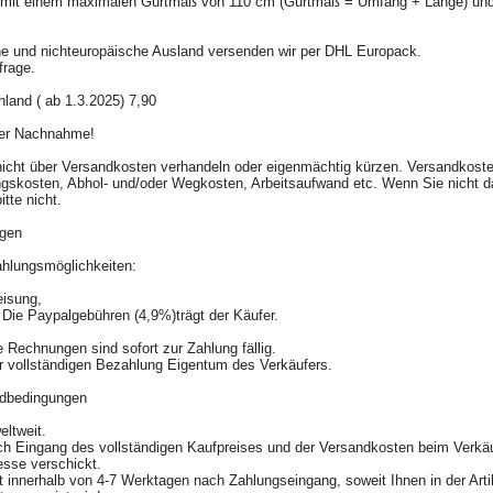
e mit einem maximalen Gurtmaß von 110 cm (Gurtmaß = Umfang + Länge) und
he und nichteuropäische Ausland versenden wir per DHL Europack.
nfrage.
land ( ab 1.3.2025) 7,90
 per Nachnahme!
nicht über Versandkosten verhandeln oder eigenmächtig kürzen. Versandkost
ngskosten, Abhol- und/oder Wegkosten, Arbeitsaufwand etc. Wenn Sie nicht d
itte nicht.
ungen
ahlungsmöglichkeiten:
weisung,
 Die Paypalgebühren (4,9%)trägt der Käufer.
 Rechnungen sind sofort zur Zahlung fällig.
ur vollständigen Bezahlung Eigentum des Verkäufers.
andbedingungen
weltweit.
ch Eingang des vollständigen Kaufpreises und der Versandkosten beim Verkäu
esse verschickt.
t innerhalb von 4-7 Werktagen nach Zahlungseingang, soweit Ihnen in der Art